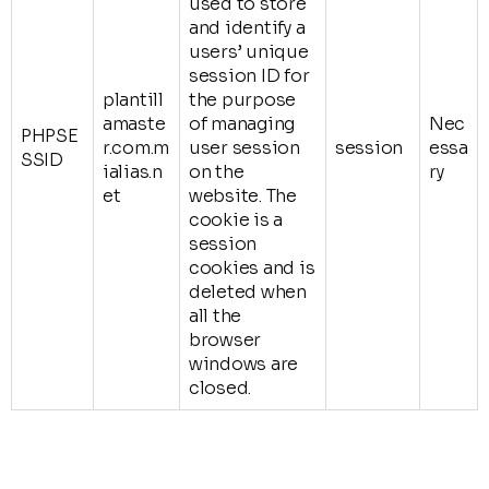
used to store
and identify a
users’ unique
session ID for
plantill
the purpose
amaste
of managing
Nec
PHPSE
r.com.m
user session
session
essa
SSID
ialias.n
on the
ry
et
website. The
cookie is a
session
cookies and is
deleted when
all the
browser
windows are
closed.